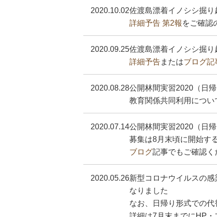
2020.10.02
佐渡島漂着イノシシ掘り起
詳細予告 第2報
をご確認
2020.09.25
佐渡島漂着イノシシ掘り起し
詳細予告
または
ブログ記
2020.08.28
公開林間実習2020（日
教育関係共同利用につい
2020.07.14
公開林間実習2020（日
募集は8月末頃に開始す
ブログ
記事でもご確認く
2020.05.26
新型コロナウイルスの感染
なりました
なお、日帰り形式での代
詳細は7月末までにHP