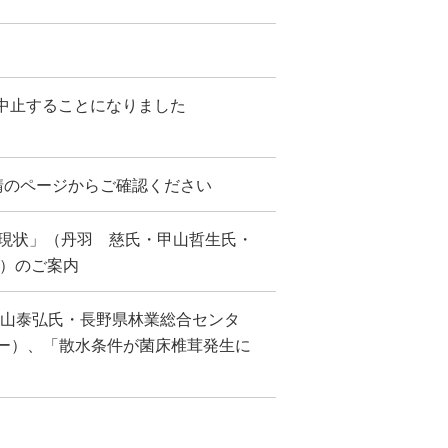
を中止することになりました
請のページからご確認ください
要と現状」（丹羽 慈氏・甲山哲生氏・
ー）のご案内
（小山泰弘氏・長野県林業総合センタ
ー）、「散水条件が菌床椎茸発生に