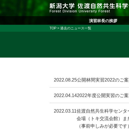
演習林長の挨拶
TOP
> 過去のニュース一覧
2022.08.25
公開林間実習2022のご案
2022.04.14
2022年度公開実習のご案
2022.03.11
佐渡自然共生科学センターシ
会場（トキ交流会館）ま
（事前申しみが必要です